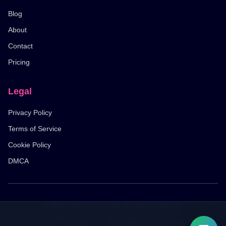
Blog
About
Contact
Pricing
Legal
Privacy Policy
Terms of Service
Cookie Policy
DMCA
© 2026 Pixel Flow Level. All rights reserved.
Author: lijiashun
•
ljs418698976@163.com