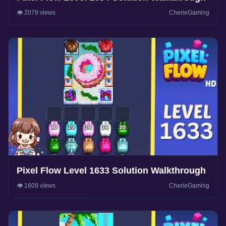
👁️ 2079 views
CherieGaming
Pixel Flow Level 1633 Solution Walkthrough
👁️ 1609 views
CherieGaming