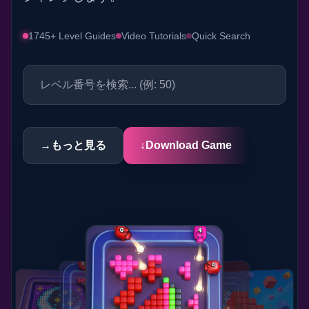
1745+ Level Guides
Video Tutorials
Quick Search
→
もっと見る
↓
Download Game